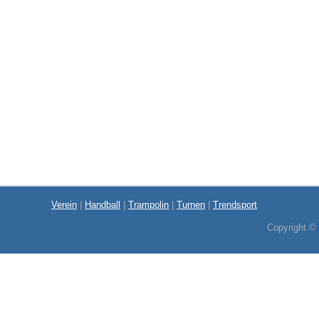
Verein
|
Handball
|
Trampolin
|
Turnen
|
Trendsport
Copyright ©