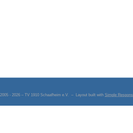
 2005 - 2026 – TV 1910 Schaafheim e.V. – Layout built with
Simple Respons