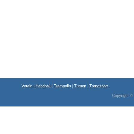
Verein
|
Handball
|
Trampolin
|
Turnen
|
Trendsport
Copyright ©