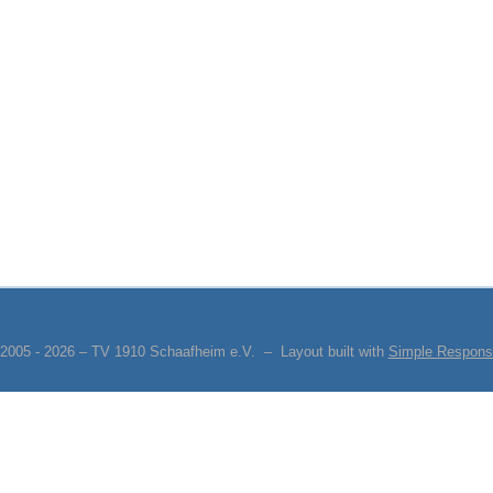
 2005 - 2026 – TV 1910 Schaafheim e.V. – Layout built with
Simple Respons