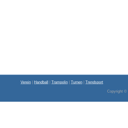
Verein
|
Handball
|
Trampolin
|
Turnen
|
Trendsport
Copyright ©