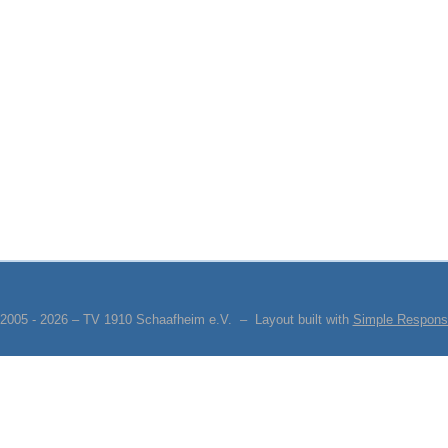
 2005 - 2026 – TV 1910 Schaafheim e.V. – Layout built with
Simple Respons